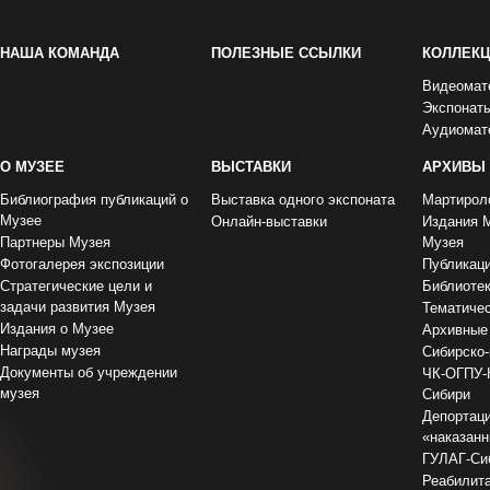
НАША КОМАНДА
ПОЛЕЗНЫЕ ССЫЛКИ
КОЛЛЕК
Видеомат
Экспонат
Аудиомат
О МУЗЕЕ
ВЫСТАВКИ
АРХИВЫ
Библиография публикаций о
Выставка одного экспоната
Мартирол
Музее
Онлайн-выставки
Издания 
Партнеры Музея
Музея
Фотогалерея экспозиции
Публикац
Стратегические цели и
Библиоте
задачи развития Музея
Тематиче
Издания о Музее
Архивные
Награды музея
Сибирско-
Документы об учреждении
ЧК-ОГПУ-
музея
Сибири
Депортаци
«наказан
ГУЛАГ-Сиб
Реабилит