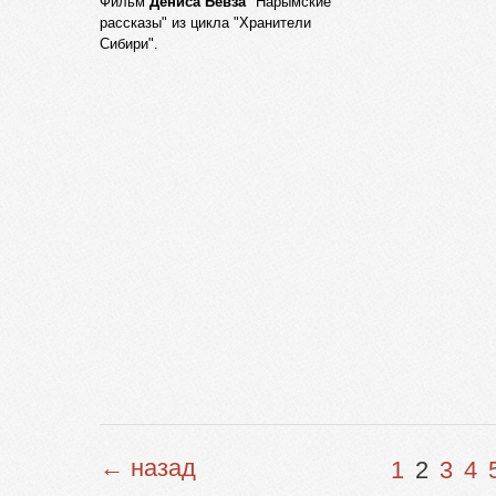
Фильм
Дениса Бевза
"Нарымские
рассказы" из цикла "Хранители
Сибири".
← назад
1
2
3
4