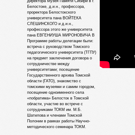
директора Музея Памяти Сибири в г.
Белостоке, д.и.н., профессора,
проректора Белостокского
университета пана ВОЙТЕКА
СЛЕШИНСКОГО и д.и.н.,
профессора этого же университета
пана ЕВГЕНИУША МИРОНОВИЧА В
Программе работы делегации были:
встреча с руководством Томского
педагогического университета (ТГПУ)
на предмет заключения договора о
сотрудничестве между
университетами; посещение
Государственного архива Томской
области (ГАТО), знакомство с
томскими музеями и самим городом,
посещение одноименного села
«побратима» Белосток в Томской
области, участие во встрече с
сотрудниками ТОКМ им. М.Б.
Шатилова и членами Томской
Полонии в рамках работы Научно-
методического семинара ТОКМ.