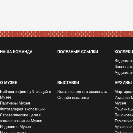
НАША КОМАНДА
ПОЛЕЗНЫЕ ССЫЛКИ
КОЛЛЕК
Видеомат
Экспонат
Аудиомат
О МУЗЕЕ
ВЫСТАВКИ
АРХИВЫ
Библиография публикаций о
Выставка одного экспоната
Мартирол
Музее
Онлайн-выставки
Издания 
Партнеры Музея
Музея
Фотогалерея экспозиции
Публикац
Стратегические цели и
Библиоте
задачи развития Музея
Тематиче
Издания о Музее
Архивные
Награды музея
Сибирско-