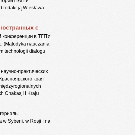
стории ПАН и
d redakcją Wiesława
иностранных с
 конференции в ТГПУ
 с. (Matodyka nauczania
m technologii dialogu
научно-практических
Красноярского края"
 międzyrogionalnych
h Chakasji i Kraju
териалы
w Syberii, w Rosji i na