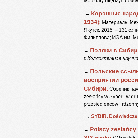
Materiały międzynarodow
Коренные
наро
→
1934
):
М
атериалы Меж
Якутск, 2015. – 131 с.:
Филиппова; ИЭА им. М
Поляки в Сибири
→
г.
Коллективная научна
Польские ссыль
→
восприятии росси
Сибири.
Сборник науч
zesłańcy w Syberii w drug
przesiedleńców i rdzenn
→
SYBIR. Doświadczen
Polscy zesłańcy 
→
XIX wieku