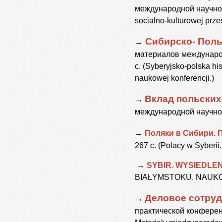
международной научной 
socialno-kulturowej prze
Сибирско- Поль
→
материалов международн
с. (Syberyjsko-polska hi
naukowej konferencji.)
Вклад польских
→
международной научно-п
→
Поляки в Сибири. 
267 с. (Polacy w Syberi
→
SYBIR.
WYSIEDLEN
BIAŁYMSTOKU. NAUK
Деловое сотруд
→
практической конференц