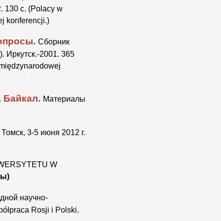
 130 с. (Polacy w
 konferencji.)
опросы.
Сборник
. Иркутск.-2001. 365
w międzynarodowej
 Байкал.
Материалы
омск, 3-5 июня 2012 г.
IWERSYTETU W
ты)
ной научно-
ółpraca Rosji i Polski.