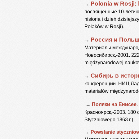
Polonia w Rosji: h
→
посвященные 10-летию с
historia i dzień dzisiej
Polaków w Rosji).
Россия и Польш
→
Материалы международно
Новосибирск,-2001. 222 с
międzynarodowej naukowe
Сибирь в истори
→
конференции. НИЦ Ладоми
materiałów międzynarodo
→
Поляки на Енисее.
Красноярск,-2003. 180 с
Styczniowego 1863 r.).
→
Powstanie styczniowe