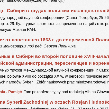
ej naukowo-praktycznej konferencji.)
ды
Сибири
в
трудах
польских
исследователе
дународной научной конференции (Санкт-Петербург, 25-26 с
 портр. 29. Культурная сложность современных наций / отв. ре
иклухо-Маклая РАН.
: от повстанцев 1863 г. до современной Поло
я монография под ред. Сергея Леончика
ные в Сибири во второй половине XVIII-начал
йской администрации, переселенцев и корен
ных трухов Международной научной конференции. г. Омск. -2
iej połowie XVIIII do początku XX w. w percepcji rosyjskiej admi
ych narodów Syberii. Zbiór naukowych prac międzynarodowej n
ia - Pamięć.
Tom pokonferencyjny pod redakcją Albina Głowac
na Syberii Zachodniej w oczach Rosjan i ludnośc