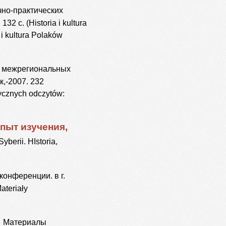
но-практических
 с. (Historia i kultura
i kultura Polaków
 межрегиональных
к,-2007. 232
tycznych odczytów:
пыт изучения,
berii. HIstoria,
онференции. в г.
ateriały
.
Материалы