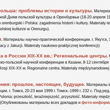
ольша: проблемы истории и культуры.
Материа
ой Дням польской культуры в Оренбуржье (18-20 апреля 199
renburgski i Polska: zagadnienia historii i kultury. Materiały r
lskiej kulturze w Orenurgu).
.
Материалы научно-практической конференции. г. Якутск, 1
lacy z Jakucji. Materiały naukowo-praktycznej konferencji)
а в России XIX-XX вв.: Региональные центры.
-польской научной конференции в Казани, 8-12 сентября 199
Rosji XIX-XX w. Regionalne centra. Materiały międzynarodowej 
ния: прошлое, настоящее, будущее.
Материалы 
и. г. Томск, 20-23 мая 1999 г. Томск.-1999 г. 232 с. Под ред.
olonia: przeszłość, teraźniejszość, przyszłość. Materiały mię
i). (Опубликованы материалы всех докладов и
фото-информ