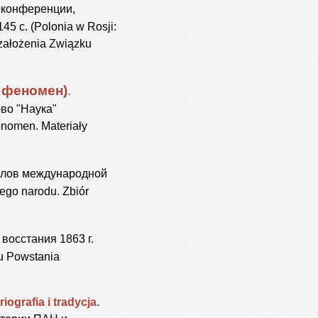
конференции,
 с. (Polonia w Rosji:
 założenia Związku
 феномен)
.
во "Наука"
fenomen. Materiały
алов международной
ego narodu. Zbiór
осстания 1863 г.
iu Powstania
ografia i tradycja.