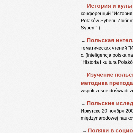
История и куль
→
конференций "История и 
Polaków Syberii. Zbiór m
Syberii".)
Польская интел
→
тематических чтений "И
с. (Inteligencja polska 
"Historia i kultura Polakó
Изучение польс
→
методика препод
współczesne doświadcze
Польские ислед
→
Иркутске 20 ноября 2008
międzynarodowej naukowe
Поляки в социо
→