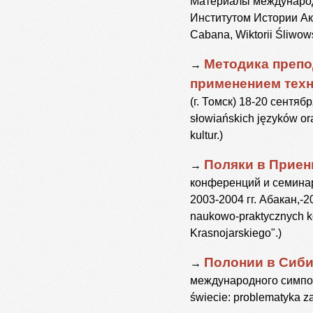
Материалы международ
Институтом Истории Ак
Cabana, Wiktorii Śliwows
Методика препо
→
применением техн
(г. Томск) 18-20 сентяб
słowiańskich języków ora
kultur.)
Поляки в Приен
→
конференций и семинар
2003-2004 гг. Абакан,-20
naukowo-praktycznych ko
Krasnojarskiego".)
Полонии в Сиби
→
международного симпозиу
świecie: problematyka z