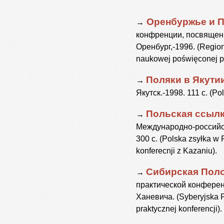
Оренбуржье и П
→
конфренции, посвященн
Оренбург,-1996. (Region o
naukowej poświęconej po
Поляки в Якутии
→
Якутск.-1998. 111 с. (Po
Польская ссылк
→
Международно-российско
300 с. (Polska zsyłka w 
konferecnji z Kazaniu).
Сибирская Поло
→
практической конференци
Ханевича. (Syberyjska P
praktycznej konferencj