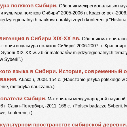
тура поляков Сибири.
Сборник межрегиональных науч
культура поляков Сибири" 2005-2006 гг. Красноярск.-2006. 132
iędzyregionalnych naukowo-praktycznych konferencji "Historia 
лигенция в Сибири XIX-XX вв.
Сборник материалов
стория и культура поляков Сибири" 2006-2007 гг. Красноярс
na Syberii XIX-XX w. Zbiór materiałów międzyregionalnych tema
w Syberii".)
кого языка в Сибири. История, современный о
авания
.
Абакан,-2008. 154 с. (Nauczanie języka polskiego w Sy
nie, metodyka nauczania.)
ователи Сибири.
Материалы международной научной к
 г. Санкт-Петербург, -2011. 168 с. (Polscy badacze Syberii. M
j konferencji.)
культурном пространстве сибирской деревни