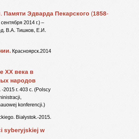
й
.
Памяти
Эдварда
Пекарского
(
1858
-
ентября 2014 г.) –
д. В.А. Тишков, Е.И.
нии.
Красноярск.2014
е XX века в
ных народов
015 г. 403 с. (Polscy
nistracji,
auowej konferencji.)
kiego. Białystok.-2015.
i syberyjskiej w