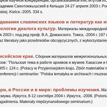
ной научной конференции, организованной Институтом И
адемии Свентокжышскей в Кельцах 24-27 апреля 2003 г. Po
kiej. Kielce.-2005. 334 s.
давания славянских языков и литератур как 
ологии диалога культур.
Материалы международной
ря 2003 г. под ред проф. В.А. Доманского. Томск, -2004 г. 197
z literatury jako przedmiotów obcojęzycznych, z wykorzystanie
исейском крае.
Сборник материалов межрегиональных 
ов: "Польская тема в работе архивов и музеев Хакассии и 
05 г. 124 с. (Polacy w Przyjenisejskim kraju. Zbiór materiałów
nferencji i seminarów: "Polska tematyka w archiwach i muzeac
ри, в России и в мире: проблемы изучения.
Ма
ма. Иркутск, 8-12 сентября 2004 г. Иркутск, -2006. (Polonia 
agadnienia. Materiały międzynarodowego seminarium.)