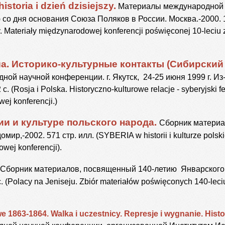
istoria i dzień dzisiejszy.
Материалы международной 
о дня основания Союза Поляков в России. Москва.-2000. 145
szy. Materiały międzynarodowej konferencji poświęconej 10-leciu
а. Историко-культурные контакты (Сибирский
й научной конференции. г. Якутск, 24-25 июня 1999 г. Из-
. (Rosja i Polska. Historyczno-kulturowe relacje - syberyjski 
j konferencji.)
и и культуре польского народа.
Сборник матери
р,-2002. 571 стр. илл. (SYBERIA w historii i kulturze polski
wej konferencji).
Сборник материалов, посвященный 140-летию Январского в
. (Polacy na Jeniseju. Zbiór materiałów poświęconych 140-lec
 1863-1864. Walka i uczestnicy. Represje i wygnanie. Histori