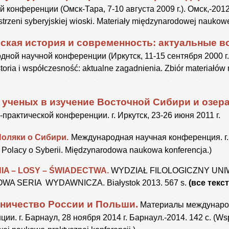
конференции (Омск-Тара, 7-10 августа 2009 г.). Омск,-2012.
strzeni syberyjskiej wioski. Materiały międzynarodowej naukowej
ская история и современность: актуальные в
ой научной конференции (Иркутск, 11-15 сентября 2000 г.)
storia i współczesność: aktualne zagadnienia. Zbiór materiałó
 ученых в изучение Восточной Сибири и озера
рактической конференции. г. Иркутск, 23-26 июня 2011 г.
Поляки о Сибири.
Международная научная конференция. г. Т
i. Polacy o Syberii. Międzynarodowa naukowa konferencja.)
IA – LOSY – ŚWIADECTWA.
WYDZIAŁ FILOLOGICZNY UN
OWA SERIA WYDAWNICZA.
Białystok 2013. 567 s.
(все текс
ничество России и Польши.
Материалы международ
ии. г. Барнаул, 28 ноября 2014 г. Барнаул.-2014. 142 с.
(Wsp