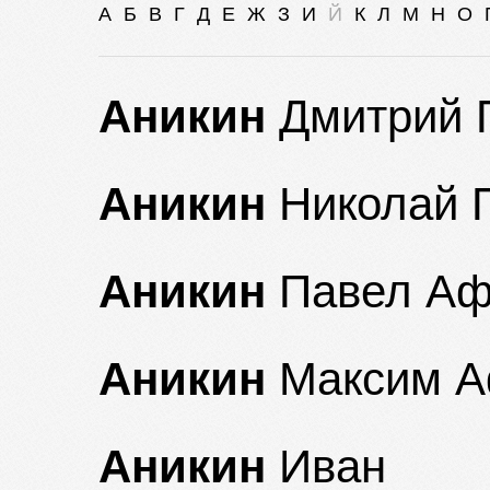
А
Б
В
Г
Д
Е
Ж
З
И
Й
К
Л
М
Н
О
Аникин
Дмитрий 
Аникин
Николай 
Аникин
Павел Аф
Аникин
Максим А
Аникин
Иван