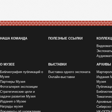
НАША КОМАНДА
ПОЛЕЗНЫЕ ССЫЛКИ
КОЛЛЕК
Видеомат
Экспонат
Аудиомат
О МУЗЕЕ
ВЫСТАВКИ
АРХИВЫ
Библиография публикаций о
Выставка одного экспоната
Мартирол
Музее
Онлайн-выставки
Издания 
Партнеры Музея
Музея
Фотогалерея экспозиции
Публикац
Стратегические цели и
Библиоте
задачи развития Музея
Тематиче
Издания о Музее
Архивные
Награды музея
Сибирско-
Документы об учреждении
ЧК-ОГПУ-