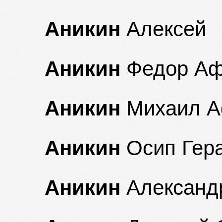
Аникин
Алексей
Аникин
Федор Аф
Аникин
Михаил А
Аникин
Осип Гер
Аникин
Александ