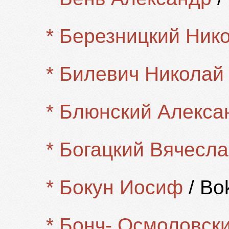
* Березницкий Ник
* Билевич Николай
* Блюнский Алекса
* Богацкий Вячесл
* Бокун Иосиф
/ Bo
* Бонч- Осмоловск