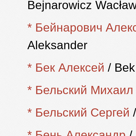
Bejnarowicz Wacła
* Бейнарович Алек
Aleksander
* Бек Алексей
/ Bek
* Бельский Михаил
* Бельский Сергей
/
* Бень Александр
/