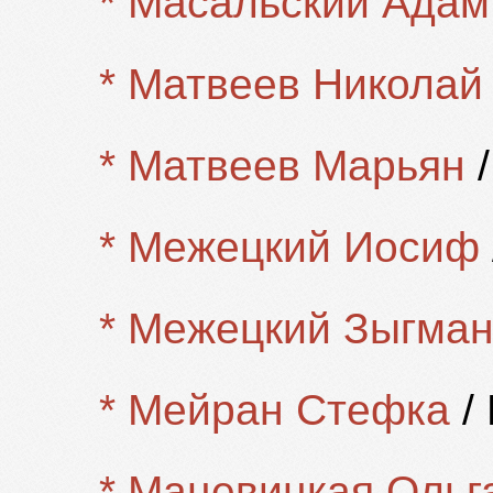
* Масальский Адам
* Матвеев Николай
* Матвеев Марьян
/
* Межецкий Иосиф
* Межецкий Зыгма
* Мейран Стефка
/ 
* Мацевицкая Ольг